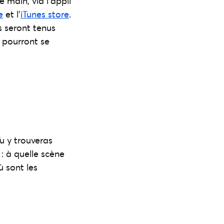
 main, via l’appli
e
et l’
iTunes store
.
s seront tenus
 pourront se
u y trouveras
 : à quelle scène
ù sont les