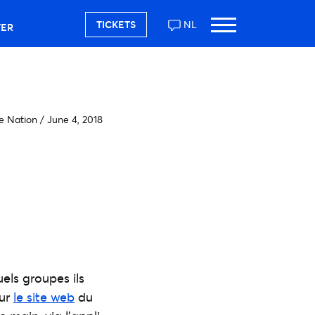
TICKETS
NL
TER
e Nation
/
June 4, 2018
els groupes ils
sur
le site web
du