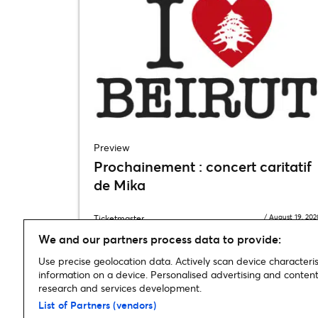
Preview
Prochainement : concert caritatif
de Mika
/
August 19, 202
Ticketmaster
We and our partners process data to provide:
Use precise geolocation data. Actively scan device characterist
information on a device. Personalised advertising and conte
research and services development.
Home
»
Festivals
»
L’appli #GMM enfin disponible !
List of Partners (vendors)